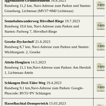
Iggenhausen-Grundsteinheim
16.8.2023
Rundweg 11,2 km, Navi-Adresse zum
P
arken und Starten:
Grundweg, Lichtenau (MV37+8MJ Lichtenau)
Sennebahnwanderweg Hövelhof-Riege
19.7.2023
Rundweg 10,6 km, Navi-Adresse zum
P
arken und
Starten: Furlweg 7, Hövelhof-Riege
Geseke-Dyckerhof
f 21.6.2023
Rundweg 8,7 km, Navi-Adresse zum
Parken und Starten:
Wichburgastr. 2, Geseke
Atteln-Henglarn
14.5.2023
Rundweg 11,1 km,Navi-Adresse zum
Parken: Am Hersloh
1, Lichtenau-Atteln
Schlangen Drei-Täler-Weg
19.4.2023
Rundweg 9,1 km,Navi-Adresse zum
Parken: Google-
Pluscode: RV55+PV Schlangen
Hasselbachtal-Donoperteich
15.03.2023