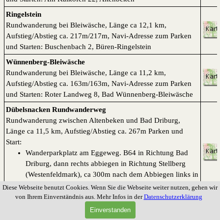
Ringelstein
Rundwanderung bei Bleiwäsche, Länge ca 12,1 km,
Aufstieg/Abstieg ca. 217m/217m, Navi-Adresse zum Parken
und Starten: Buschenbach 2, Büren-Ringelstein
Wünnenberg-Bleiwäsche
Rundwanderung bei Bleiwäsche, Länge ca 11,2 km,
Aufstieg/Abstieg ca. 163m/163m, Navi-Adresse zum Parken
und Starten: Roter Landweg 8, Bad Wünnenberg-Bleiwäsche
Dübelsnacken Rundwanderweg
Rundwanderung zwischen Altenbeken und Bad Driburg,
Länge ca 11,5 km, Aufstieg/Abstieg ca. 267m Parken und
Start:
Wanderparkplatz am Eggeweg. B64 in Richtung Bad
Driburg, dann rechts abbiegen in Richtung Stellberg
(Westenfeldmark), ca 300m nach dem Abbiegen links in
den Eggeweg
Diese Webseite benutzt Cookies. Wenn Sie die Webseite weiter nutzen, gehen wir
oder Schützenweg 16, Altenbeken
von Ihrem Einverständnis aus. Mehr Infos in der
Datenschutzerklärung
Einverstanden