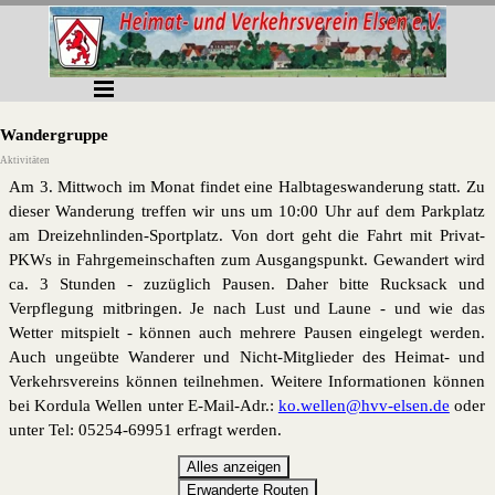
Direkt zum Seiteninhalt
Menü überspringen
Wandergruppe
Aktivitäten
Am 3. Mittwoch im Monat findet eine Halbtageswanderung statt. Zu
dieser Wanderung treffen wir uns um 10:00 Uhr auf dem Parkplatz
am Dreizehnlinden-Sportplatz. Von dort geht die Fahrt mit Privat-
PKWs in Fahrgemeinschaften zum Ausgangspunkt. Gewandert wird
ca. 3 Stunden - zuzüglich Pausen. Daher bitte Rucksack und
Verpflegung mitbringen. Je nach Lust und Laune - und wie das
Wetter mitspielt - können auch mehrere Pausen eingelegt werden.
Auch ungeübte Wanderer und Nicht-Mitglieder des Heimat- und
Verkehrsvereins können teilnehmen. Weitere Informationen können
bei Kordula Wellen unter E-Mail-Adr.:
ko.wellen@hvv-elsen.de
oder
unter Tel: 05254-69951 erfragt werden.
Alles anzeigen
Erwanderte Routen