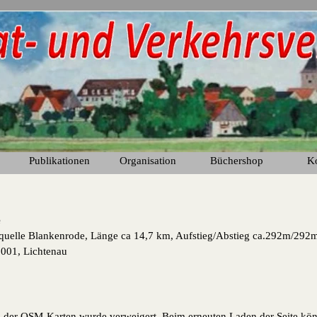
Menü überspringen
Publikationen
Organisation
Büchershop
K
▼
▼
▼
e
uelle Blankenrode, Länge ca 14,7 km, Aufstieg/Abstieg ca.292m/29
1001, Lichtenau
der OSM-Karten wurde verweigert. Beim erneuten Laden der Seite kön