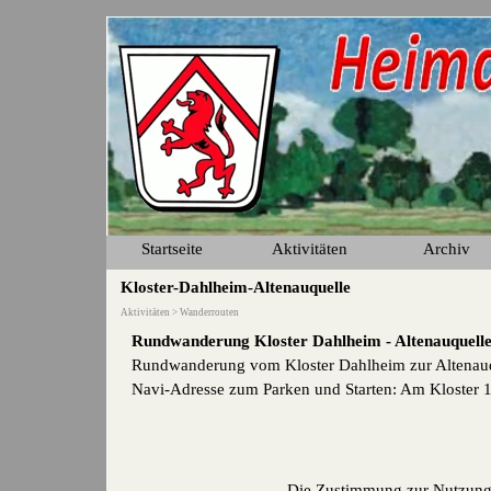
Direkt zum Seiteninhalt
Startseite
Aktivitäten
Archiv
▼
Kloster-Dahlheim-Altenauquelle
Aktivitäten > Wanderrouten
Rundwanderung Kloster Dahlheim - Altenauquell
Rundwanderung vom Kloster Dahlheim zur Altenauq
Navi-Adresse zum Parken und Starten: Am Kloster 
Die Zustimmung zur Nutzung 