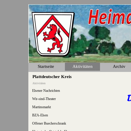
Direkt zum Seiteninhalt
Startseite
Aktivitäten
Archiv
▼
Plattdeutscher Kreis
Aktivitäten
Elsener Nachrichten
Wir-sind-Theater
Martinsmarkt
BZA-Elsen
Offener Buecherschrank