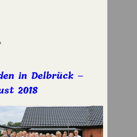
n
den in Delbrück –
ust 2018