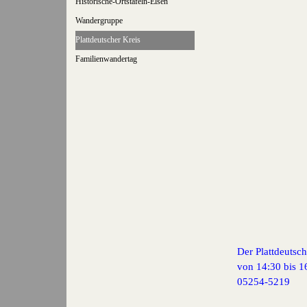
Historische-Ortstafeln-Elsen
Wandergruppe
Plattdeutscher Kreis
Familienwandertag
Der Plattdeutsc
von 14:30 bis 1
05254-5219