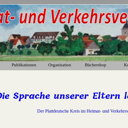
Menü überspringen
Publikationen
Organisation
Büchershop
K
▼
▼
▼
Die Sprache unserer Eltern l
Der Plattdeutsche Kreis im Heimat- und Verkehrsv