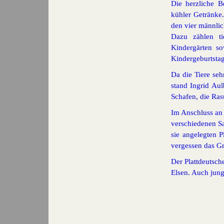
Die herzliche B
kühler Getränke.
den vier männlic
Dazu zählen ti
Kindergärten s
Kindergeburtstag
Da die Tiere seh
stand Ingrid Au
Schafen, die Ras
Im Anschluss an 
verschiedenen S
sie angelegten 
vergessen das Gr
Menü überspringen
Der Plattdeutsc
Elsen. Auch jung