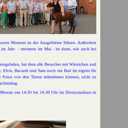
en kurzen Moment an der Ausgehleine führen. Außerdem
 im Jahr - meistens im Mai - ist dann, wie auch bei
 eingeladen, bei dem alle Besucher mit Würstchen und
, Elvis, Bacardi und Sam noch ein Bad im eigens für
te Fotos von den Tieren mitnehmen können, nicht zu
achmittag.
 Monats um 14:30 bis 16:30 Uhr im Dionysiushaus in