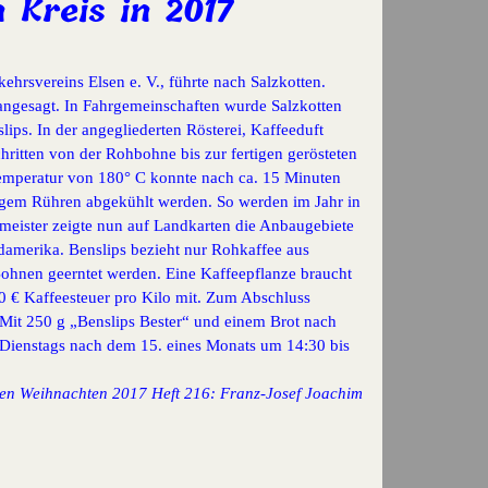
 Kreis in 2017
ehrsvereins Elsen e. V., führte nach Salzkotten.
angesagt. In Fahrgemeinschaften wurde Salzkotten
slips. In der angegliederten Rösterei, Kaffeeduft
hritten von der Rohbohne bis zur fertigen gerösteten
Temperatur von 180° C konnte nach ca. 15 Minuten
igem Rühren abgekühlt werden. So werden im Jahr in
meister zeigte nun auf Landkarten die Anbaugebiete
damerika. Benslips bezieht nur Rohkaffee aus
 Bohnen geerntet werden. Eine Kaffeepflanze braucht
2,60 € Kaffeesteuer pro Kilo mit. Zum Abschluss
Mit 250 g „Benslips Bester“ und einem Brot nach
r Dienstags nach dem 15. eines Monats um 14:30 bis
hten Weihnachten 2017 Heft 216: Franz-Josef Joachim