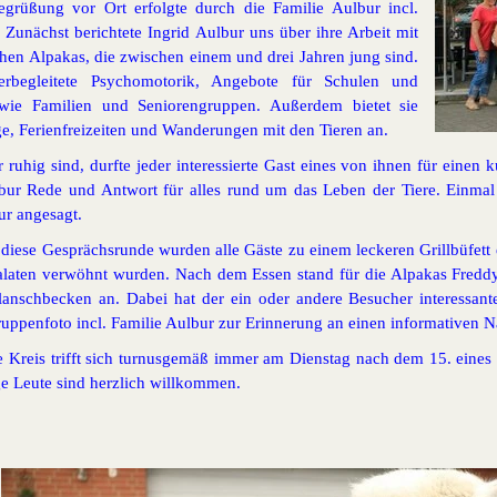
egrüßung vor Ort erfolgte durch die Familie Aulbur incl.
 Zunächst berichtete Ingrid Aulbur uns über ihre Arbeit mit
hen Alpakas, die zwischen einem und drei Jahren jung sind.
erbegleitete Psychomotorik, Angebote für Schulen und
owie Familien und Seniorengruppen. Außerdem bietet sie
e, Ferienfreizeiten und Wanderungen mit den Tieren an.
r ruhig sind, durfte jeder interessierte Gast eines von ihnen für ein
lbur Rede und Antwort für alles rund um das Leben der Tiere. Einmal
ur angesagt.
diese Gesprächsrunde wurden alle Gäste zu einem leckeren Grillbüfett
alaten verwöhnt wurden. Nach dem Essen stand für die Alpakas Freddy
Planschbecken an. Dabei hat der ein oder andere Besucher interessan
uppenfoto incl. Familie Aulbur zur Erinnerung an einen informativen N
he Kreis trifft sich turnusgemäß immer am Dienstag nach dem
15. eines
e Leute sind herzlich willkommen.