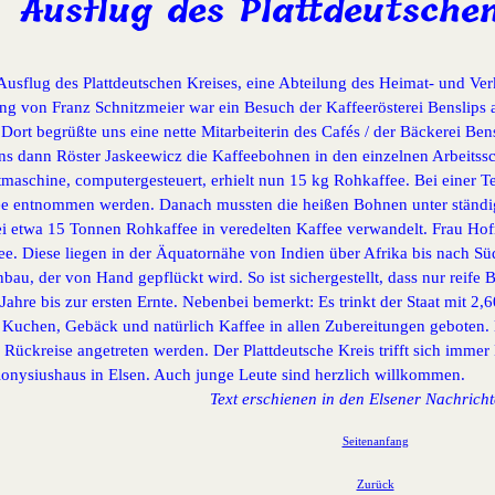
Ausflug des Plattdeutschen
Ausflug des Plattdeutschen Kreises, eine Abteilung des Heimat- und Verk
ng von Franz Schnitzmeier war ein Besuch der Kaffeerösterei Benslips 
. Dort begrüßte uns eine nette Mitarbeiterin des Cafés / der Bäckerei Ben
uns dann Röster Jaskeewicz die Kaffeebohnen in den einzelnen Arbeitssc
maschine, computergesteuert, erhielt nun 15 kg Rohkaffee. Bei einer 
fee entnommen werden. Danach mussten die heißen Bohnen unter ständ
ei etwa 15 Tonnen Rohkaffee in veredelten Kaffee verwandelt. Frau Hof
ee. Diese liegen in der Äquatornähe von Indien über Afrika bis nach Sü
au, der von Hand gepflückt wird. So ist sichergestellt, dass nur reife
f Jahre bis zur ersten Ernte. Nebenbei bemerkt: Es trinkt der Staat mit 
Kuchen, Gebäck und natürlich Kaffee in allen Zubereitungen geboten. 
 Rückreise angetreten werden. Der Plattdeutsche Kreis trifft sich imme
onysiushaus in Elsen. Auch junge Leute sind herzlich willkommen.
Text erschienen in den Elsener Nachric
Seitenanfang
Zurück