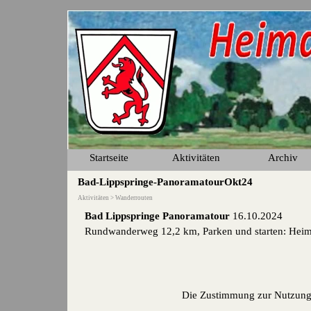
Direkt zum Seiteninhalt
Startseite
Aktivitäten
Archiv
▼
Bad-Lippspringe-PanoramatourOkt24
Aktivitäten > Wanderrouten
Bad Lippspringe Panoramatour
16.10.2024
Rundwanderweg 12,2
km, Parken und starten: Heima
Die Zustimmung zur Nutzung 