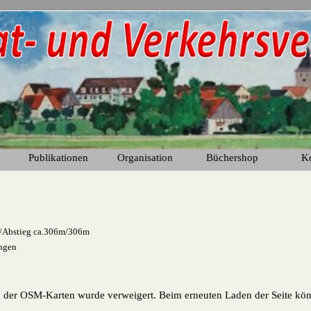
Menü überspringen
Publikationen
Organisation
Büchershop
K
▼
▼
▼
g/Abstieg ca.306m/306m
angen
der OSM-Karten wurde verweigert. Beim erneuten Laden der Seite kön