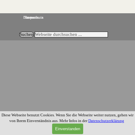
Datenschutz
Startseite
Impressum
Suchen
Zurück zum Seiteninhalt
Diese Webseite benutzt Cookies. Wenn Sie die Webseite weiter nutzen, gehen wir
von Ihrem Einverständnis aus. Mehr Infos in der
Datenschutzerklärung
Einverstanden