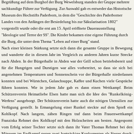
Begrüßung auf dem Burghof der Burg Wewelsburg standen der Gruppe mehrere
sachkundige Führer zur Verfügung. Zur Auswahl gab es entweder das Historische
Museum des Hochstifts Paderborn, in dem die "Geschichte des Paderborner
Landes von den Anfängen der Besiedelung bis zur Säkularisation 1802"
vorgestellt wurde oder die erst am 15. April eröffnete Dauerausstellung
"Ideologie und Terror der SS". Die Kinder bekamen eine eigene Führung durch
die Burg, die unter dem Thema "Leben auf einer Burg" stand
.
Nach einer kleinen Stärkung setzte sich dann die gesamte Gruppe in Bewegung
und wanderte die in diesem Jahr im Vergleich zu anderen Jahren kurze Strecke
nach Ahden. In der Bürgerhalle in Ahden war der Grill schon betriebsbereit und
für die Hungrigen und Durstigen war alles vorbereitet, so dass sie sich bei
angenehmen Temperaturen und Sonnenschein vor der Bürgerhalle niederlassen
konnten und bei Würstchen, Gulaschsuppe, Kaffee und Kuchen viele Gespräche
führen konnten. Wie in jedem Jahr gab es dann einen Wettkampf. Beim
Schützenverein Heimatliebe Elsen hatte man sich die Idee des "Runkelkönig-
Werfens" ausgeborgt. Der Schützenverein hatte auch die nötigen Utensilien zur
Verfügung gestellt. In Ermangelung einer Runkel steckte auf dem Spieß ein
Kohlkopf. Nach langem, zähen Ringen traf dann beim Frauenwettkampf
Franziska Rehmet den Kohlkopf mit den Holzscheiten am besten. Angespornt
vom Erfolg seiner Tochter setzte sich dann ihr Vater Thomas Rehmet bei den
Männern im Endkampf gegen zwei hartnäckige Konkurrenten als Sieger durch.