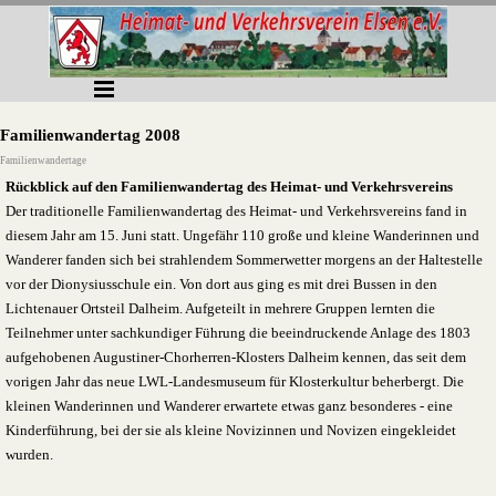
Direkt zum Seiteninhalt
Menü überspringen
Familienwandertag 2008
Familienwandertage
Rückblick auf den Familienwandertag des Heimat- und Verkehrsvereins
Der traditionelle Familienwandertag des Heimat- und Verkehrsvereins fand in
diesem Jahr am 15. Juni statt. Ungefähr 110 große und kleine Wanderinnen und
Wanderer fanden sich bei strahlendem Sommerwetter morgens an der Haltestelle
vor der Dionysiusschule ein. Von dort aus ging es mit drei Bussen in den
Lichtenauer Ortsteil Dalheim. Aufgeteilt in mehrere Gruppen lernten die
Teilnehmer unter sachkundiger Führung die beeindruckende Anlage des 1803
aufgehobenen Augustiner-Chorherren-Klosters Dalheim kennen, das seit dem
vorigen Jahr das neue LWL-Landesmuseum für Klosterkultur beherbergt. Die
kleinen Wanderinnen und Wanderer erwartete etwas ganz besonderes - eine
Kinderführung, bei der sie als kleine Novizinnen und Novizen eingekleidet
wurden.