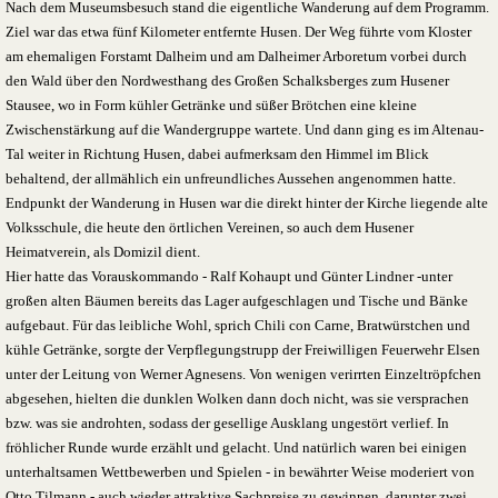
Nach dem Museumsbesuch stand die eigentliche Wanderung auf dem Programm.
Ziel war das etwa fünf Kilometer entfernte Husen. Der Weg führte vom Kloster
am ehemaligen Forstamt Dalheim und am Dalheimer Arboretum vorbei durch
den Wald über den Nordwesthang des Großen Schalksberges zum Husener
Stausee, wo in Form kühler Getränke und süßer Brötchen eine kleine
Zwischenstärkung auf die Wandergruppe wartete. Und dann ging es im Altenau-
Tal weiter in Richtung Husen, dabei aufmerksam den Himmel im Blick
behaltend, der allmählich ein unfreundliches Aussehen angenommen hatte.
Endpunkt der Wanderung in Husen war die direkt hinter der Kirche liegende alte
Volksschule, die heute den örtlichen Vereinen, so auch dem Husener
Heimatverein, als Domizil dient.
Hier hatte das Vorauskommando - Ralf Kohaupt und Günter Lindner -unter
großen alten Bäumen bereits das Lager aufgeschlagen und Tische und Bänke
aufgebaut. Für das leibliche Wohl, sprich Chili con Carne, Bratwürstchen und
kühle Getränke, sorgte der Verpflegungstrupp der Freiwilligen Feuerwehr Elsen
unter der Leitung von Werner Agnesens. Von wenigen verirrten Einzeltröpfchen
abgesehen, hielten die dunklen Wolken dann doch nicht, was sie versprachen
bzw. was sie androhten, sodass der gesellige Ausklang ungestört verlief. In
fröhlicher Runde wurde erzählt und gelacht. Und natürlich waren bei einigen
unterhaltsamen Wettbewerben und Spielen - in bewährter Weise moderiert von
Otto Tilmann - auch wieder attraktive Sachpreise zu gewinnen, darunter zwei